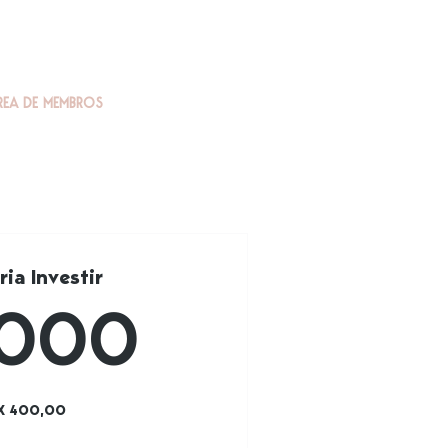
REA DE MEMBROS
ia Investir
4.000R$
.000
 X 400,00