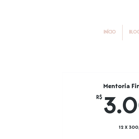
INÍCIO
BLO
Mentoria Fi
R$
3.
12 X 300