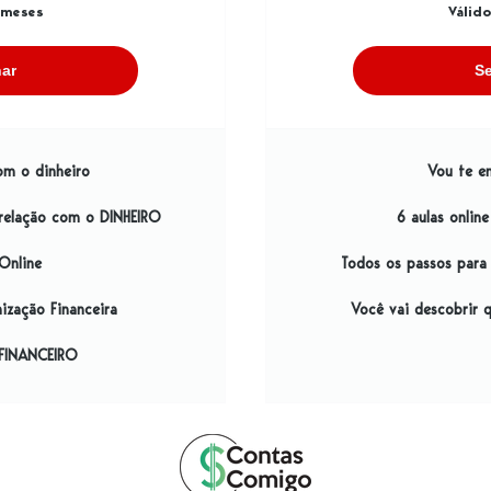
 meses
Válid
nar
Se
om o dinheiro
Vou te en
relação com o DINHEIRO
6 aulas onlin
Online
Todos os passos para 
ização Financeira
Você vai descobrir 
FINANCEIRO