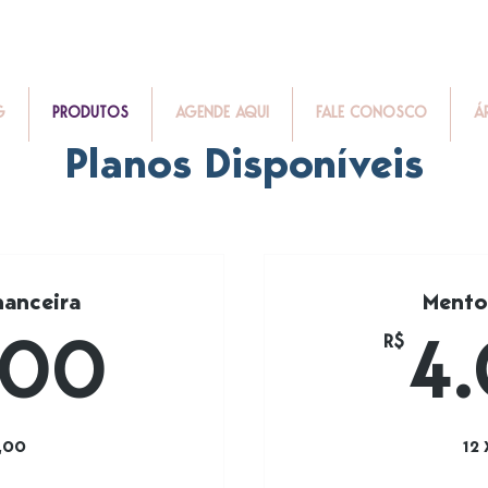
G
PRODUTOS
AGENDE AQUI
FALE CONOSCO
Á
Planos Disponíveis
nanceira
Mentor
3.000R$
R$
000
4
,00
12