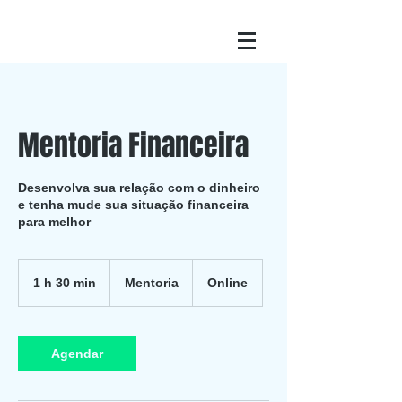
Mentoria Financeira
Desenvolva sua relação com o dinheiro
e tenha mude sua situação financeira
para melhor
Mentoria
1 h 30 min
1
Mentoria
Online
3
0
m
i
Agendar
n