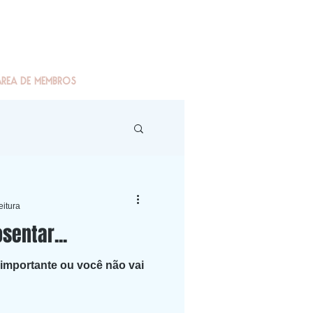
ÁREA DE MEMBROS
eitura
entar...
 importante ou você não vai